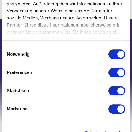
analysieren. Außerdem geben wir Informationen zu Ihrer
Verwendung unserer Website an unsere Partner für
soziale Medien, Werbung und Analysen weiter. Unsere
Partner führen diese Informationen möglicherweise mit
weiteren Daten zusammen, die Sie ihnen bereitgestellt
Wir helfen Ihnen gerne weiter!
haben oder die sie im Rahmen Ihrer Nutzung der Dienste
Telefon: 0821/45 04 75 20
gesammelt haben.
Einwilligungsauswahl
E-Mail: shop@nk-bielefelderwaesche.de
Notwendig
Schreiben Sie uns
Präferenzen
Statistiken
Marketing
Ihr Account