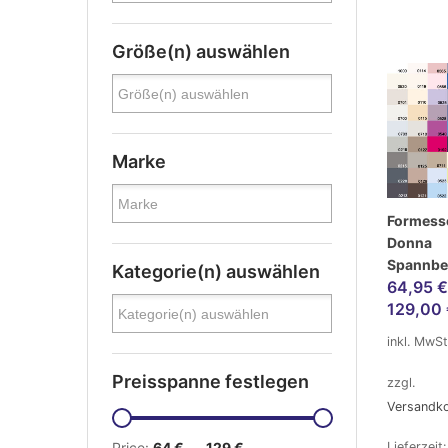
Größe(n) auswählen
Marke
Formesse
Donna
Spannbe
Kategorie(n) auswählen
64,95
€
129,00
inkl. MwSt
Preisspanne festlegen
zzgl.
Versandk
Price:
64 €
—
129 €
Lieferzeit