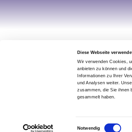
Ihr Account
Informa
Diese Webseite verwende
Registrieren
Über uns
Wir verwenden Cookies, um
Mein Account
Impress
anbieten zu können und di
Wunschliste
AGB / Wi
Informationen zu Ihrer Ve
und Analysen weiter. Unse
Warenkorb
Datensch
zusammen, die Sie ihnen b
Zur Kasse
Vertrag w
gesammelt haben.
© 2026 Design by netz & werk
Einwilligungsauswahl
Notwendig