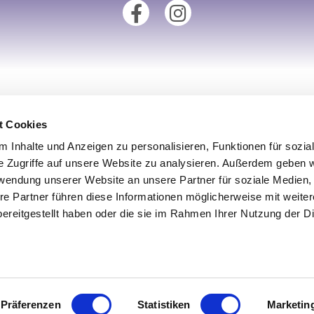
tionen
Unsere Fillialen
t Cookies
Standort Augsburg
 Inhalte und Anzeigen zu personalisieren, Funktionen für sozia
um
Standort Aachen
e Zugriffe auf unsere Website zu analysieren. Außerdem geben w
derrufsrecht
Standort Köln
rwendung unserer Website an unsere Partner für soziale Medien
re Partner führen diese Informationen möglicherweise mit weite
utz
Standort Münster
ereitgestellt haben oder die sie im Rahmen Ihrer Nutzung der D
iderrufen
Standort Ulm
Präferenzen
Statistiken
Marketin