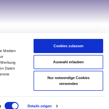
Hilfe & Service
Cookies zulassen
Kontakt
le Medien
Service
ir
Retourenportal
Auswahl erlauben
, Werbung
ren Daten
Sonderanfertigung Tischwäsche
ienste
Sonderanfertigung Spannbettlaken
Nur notwendige Cookies
verwenden
g
Details zeigen