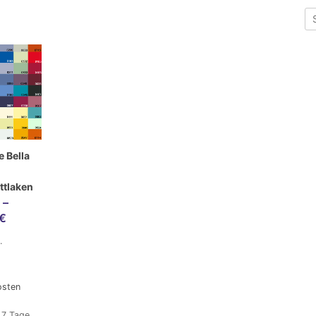
 Bella
ttlaken
–
€
.
osten
:
7 Tage