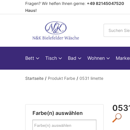
Fragen? Wir helfen Ihnen gerne
:
+49 82145047520
V
Haus!
Bett
Tisch
Bad
Wohnen
Mark
Startseite
Produkt Farbe
0531 limette
0531
Farbe(n) auswählen